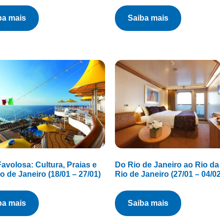
iba mais
saiba mais
avolosa: Cultura, Praias e
Do Rio de Janeiro ao Rio da 
io de Janeiro (18/01 – 27/01)
Rio de Janeiro (27/01 – 04/02
iba mais
saiba mais