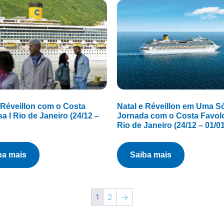
 Réveillon com o Costa
Natal e Réveillon em Uma S
a I Rio de Janeiro (24/12 –
Jornada com o Costa Favolo
Rio de Janeiro (24/12 – 01/01
iba mais
saiba mais
1
2
→