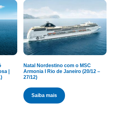
ó
Natal Nordestino com o MSC
sa |
Armonia I Rio de Janeiro (20/12 –
)
27/12)
saiba mais