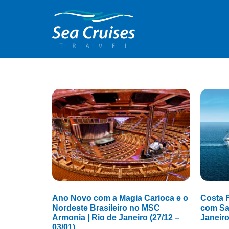
Ano Novo com a Magia Carioca e o
Costa 
Nordeste Brasileiro no MSC
com Saí
Armonia | Rio de Janeiro (27/12 –
Janeir
03/01)