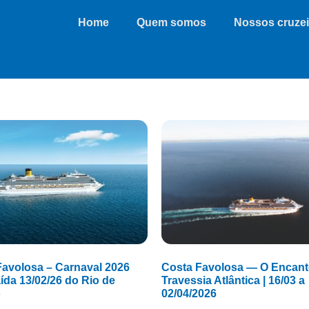
Home
Quem somos
Nossos cruzei
Favolosa – Carnaval 2026
Costa Favolosa — O Encant
da 13/02/26 do Rio de
Travessia Atlântica | 16/03 a
o
02/04/2026