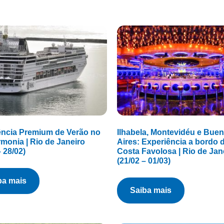
ência Premium de Verão no
Ilhabela, Montevidéu e Bue
monia | Rio de Janeiro
Aires: Experiência a bordo 
– 28/02)
Costa Favolosa | Rio de Jan
(21/02 – 01/03)
iba mais
saiba mais