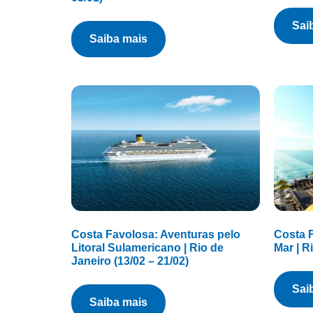
sa
saiba mais
Costa Favolosa: Aventuras pelo
Costa F
Litoral Sulamericano | Rio de
Mar | R
Janeiro (13/02 – 21/02)
sa
saiba mais