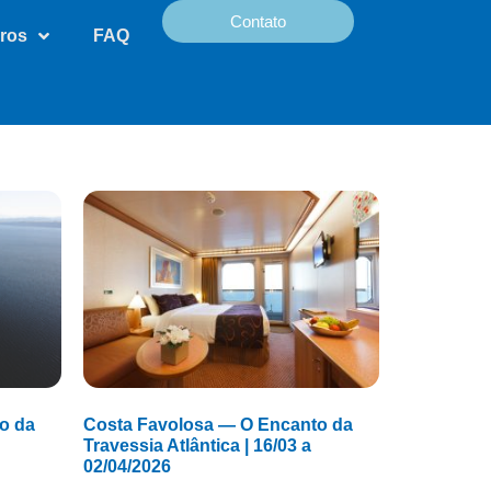
Contato
ros
FAQ
o da
Costa Favolosa — O Encanto da
Travessia Atlântica | 16/03 a
02/04/2026